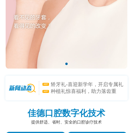
矫牙礼-喜迎新学年，开启专属礼
HOT
遇！
种植礼惊喜福利，助力落齿重
HOT
生！
0元领口腔检查套餐【每日十名】
HOT
是心动呀~小程序1元购-超低折扣
HOT
佳德口腔数字化技术
躲不掉！
提供舒适、省时、安全的口腔诊疗技术