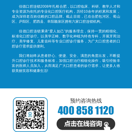
佳德口腔连锁2008年扎根合肥，以口腔临床、科研、教学人才和
专业资源为依托的专业化口腔医疗机构，历经10余年的积累和发展，
成为深得老百姓信赖的口腔品牌。截止目前，已在合肥包河区、蜀山
区、庐阳区、肥西县、阜阳颖泉区拥有六家口腔连锁机构。
佳德口腔连锁秉承“爱人如己”的服务理念，保持一贯的精细化、
标准化口腔诊疗。以美学正畸、数字化种植为特色专科，开展牙周治
疗、美学修复、儿童齿科等专业口腔诊疗服务，为广大口腔患者的口
腔诊疗需求提供便利。
我们将始终从患者舒心、便捷、安全、满意的角度出发，不断提
升口腔诊疗技术和服务标准，加强口腔治疗精细化操作，吸引经验丰
富的医师人员加入，从而满足广大口腔患者的诊疗需求，让更多人收
获美丽笑容和健康生活!
预约咨询热线