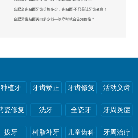
·
合肥全瓷贴面牙齿价格多少，瓷贴面-不只是让牙齿变白！
·
合肥牙齿贴面美白多少钱—诊疗时就会告知价格？
种植牙
牙齿矫正
牙齿修复
活动义齿
烤瓷修复
洗牙
全瓷牙
牙周炎症
拔牙
树脂补牙
儿童齿科
牙周治疗