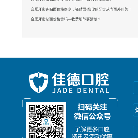
·
合肥牙齿瓷贴面价格多少，瓷贴面-给你的牙齿从内而外的美！
·
合肥牙齿贴面价格贵吗—收费细节要清楚？