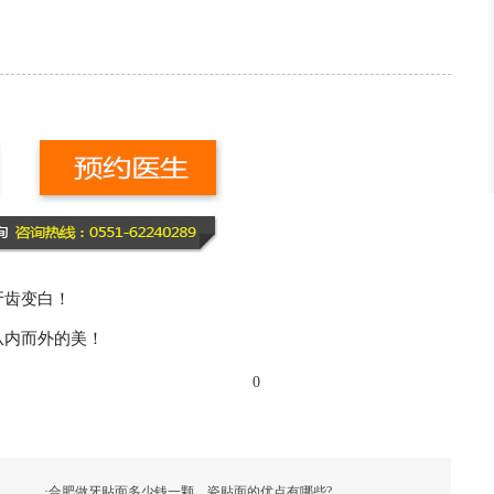
牙齿变白！
从内而外的美！
0
·
合肥做牙贴面多少钱一颗，瓷贴面的优点有哪些?