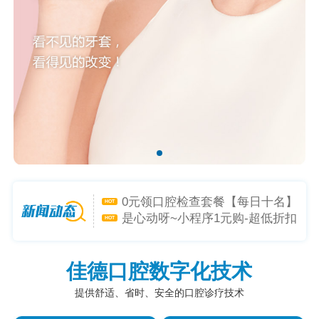
矫牙礼-喜迎新学年，开启专属礼
HOT
遇！
种植礼惊喜福利，助力落齿重
HOT
生！
0元领口腔检查套餐【每日十名】
HOT
是心动呀~小程序1元购-超低折扣
HOT
躲不掉！
佳德口腔数字化技术
提供舒适、省时、安全的口腔诊疗技术