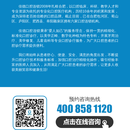
佳德口腔连锁2008年扎根合肥，以口腔临床、科研、教学人才和
专业资源为依托的专业化口腔医疗机构，历经10余年的积累和发展，
成为深得老百姓信赖的口腔品牌。截止目前，已在合肥包河区、蜀山
区、庐阳区、肥西县、阜阳颖泉区拥有六家口腔连锁机构。
佳德口腔连锁秉承“爱人如己”的服务理念，保持一贯的精细化、
标准化口腔诊疗。以美学正畸、数字化种植为特色专科，开展牙周治
疗、美学修复、儿童齿科等专业口腔诊疗服务，为广大口腔患者的口
腔诊疗需求提供便利。
我们将始终从患者舒心、便捷、安全、满意的角度出发，不断提
升口腔诊疗技术和服务标准，加强口腔治疗精细化操作，吸引经验丰
富的医师人员加入，从而满足广大口腔患者的诊疗需求，让更多人收
获美丽笑容和健康生活!
预约咨询热线