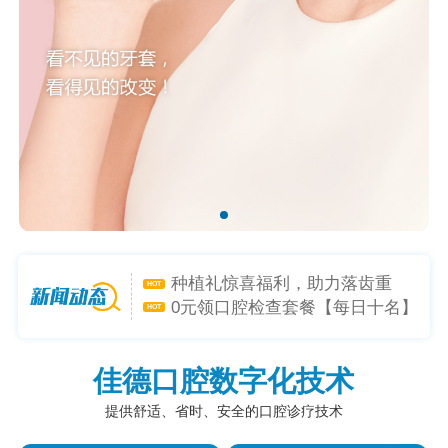
矫牙礼-喜迎新学年，开启专属礼
HOT
遇！
种植礼惊喜福利，助力落齿重
HOT
生！
0元领口腔检查套餐【每日十名】
HOT
是心动呀~小程序1元购-超低折扣
HOT
躲不掉！
佳德口腔数字化技术
提供舒适、省时、安全的口腔诊疗技术