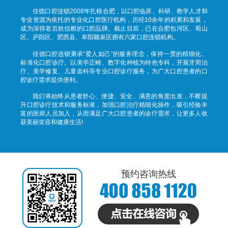
佳德口腔连锁2008年扎根合肥，以口腔临床、科研、教学人才和
专业资源为依托的专业化口腔医疗机构，历经10余年的积累和发展，
成为深得老百姓信赖的口腔品牌。截止目前，已在合肥包河区、蜀山
区、庐阳区、肥西县、阜阳颖泉区拥有六家口腔连锁机构。
佳德口腔连锁秉承“爱人如己”的服务理念，保持一贯的精细化、
标准化口腔诊疗。以美学正畸、数字化种植为特色专科，开展牙周治
疗、美学修复、儿童齿科等专业口腔诊疗服务，为广大口腔患者的口
腔诊疗需求提供便利。
我们将始终从患者舒心、便捷、安全、满意的角度出发，不断提
升口腔诊疗技术和服务标准，加强口腔治疗精细化操作，吸引经验丰
富的医师人员加入，从而满足广大口腔患者的诊疗需求，让更多人收
获美丽笑容和健康生活!
预约咨询热线