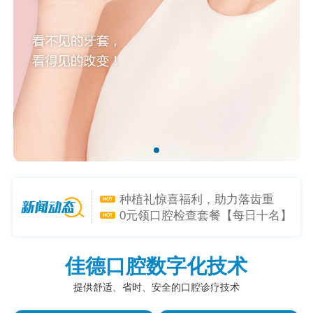
矫牙礼-喜迎新学年，开启专属礼
HOT
遇！
种植礼惊喜福利，助力落齿重
HOT
生！
0元领口腔检查套餐【每日十名】
HOT
是心动呀~小程序1元购-超低折扣
HOT
躲不掉！
佳德口腔数字化技术
提供舒适、省时、安全的口腔诊疗技术