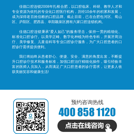
佳德口腔连锁2008年扎根合肥，以口腔临床、科研、教学人才和
专业资源为依托的专业化口腔医疗机构，历经10余年的积累和发展，
成为深得老百姓信赖的口腔品牌。截止目前，已在合肥包河区、蜀山
区、庐阳区、肥西县、阜阳颖泉区拥有六家口腔连锁机构。
佳德口腔连锁秉承“爱人如己”的服务理念，保持一贯的精细化、
标准化口腔诊疗。以美学正畸、数字化种植为特色专科，开展牙周治
疗、美学修复、儿童齿科等专业口腔诊疗服务，为广大口腔患者的口
腔诊疗需求提供便利。
我们将始终从患者舒心、便捷、安全、满意的角度出发，不断提
升口腔诊疗技术和服务标准，加强口腔治疗精细化操作，吸引经验丰
富的医师人员加入，从而满足广大口腔患者的诊疗需求，让更多人收
获美丽笑容和健康生活!
预约咨询热线