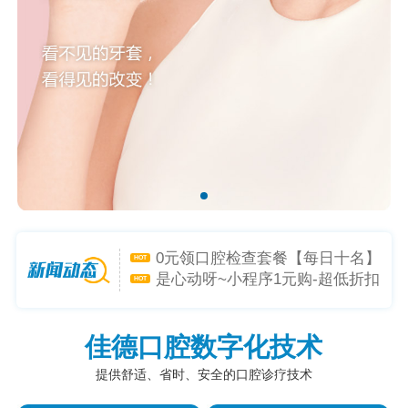
矫牙礼-喜迎新学年，开启专属礼
HOT
遇！
种植礼惊喜福利，助力落齿重
HOT
生！
0元领口腔检查套餐【每日十名】
HOT
是心动呀~小程序1元购-超低折扣
HOT
躲不掉！
佳德口腔数字化技术
提供舒适、省时、安全的口腔诊疗技术