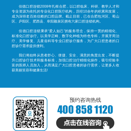
佳德口腔连锁2008年扎根合肥，以口腔临床、科研、教学人才和
专业资源为依托的专业化口腔医疗机构，历经10余年的积累和发展，
成为深得老百姓信赖的口腔品牌。截止目前，已在合肥包河区、蜀山
区、庐阳区、肥西县、阜阳颖泉区拥有六家口腔连锁机构。
佳德口腔连锁秉承“爱人如己”的服务理念，保持一贯的精细化、
标准化口腔诊疗。以美学正畸、数字化种植为特色专科，开展牙周治
疗、美学修复、儿童齿科等专业口腔诊疗服务，为广大口腔患者的口
腔诊疗需求提供便利。
我们将始终从患者舒心、便捷、安全、满意的角度出发，不断提
升口腔诊疗技术和服务标准，加强口腔治疗精细化操作，吸引经验丰
富的医师人员加入，从而满足广大口腔患者的诊疗需求，让更多人收
获美丽笑容和健康生活!
预约咨询热线