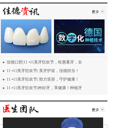
佳德口腔|11 ▪11美牙狂欢节，钜惠看牙，全
11 ▪11美牙狂欢节| 美牙护齿，佳德担当！
11 ▪11美牙狂欢节| 助力笑容，守护健康！
11 ▪11美牙狂欢节|种好牙，享健康！种植牙