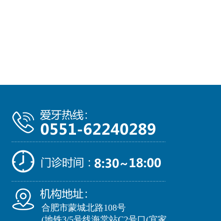
合肥市蒙城北路108号
(地铁3/5号线海棠站C2号口(宜家