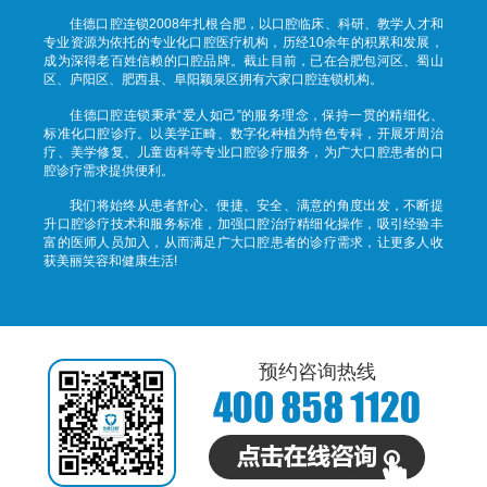
佳德口腔连锁2008年扎根合肥，以口腔临床、科研、教学人才和
专业资源为依托的专业化口腔医疗机构，历经10余年的积累和发展，
成为深得老百姓信赖的口腔品牌。截止目前，已在合肥包河区、蜀山
区、庐阳区、肥西县、阜阳颖泉区拥有六家口腔连锁机构。
佳德口腔连锁秉承“爱人如己”的服务理念，保持一贯的精细化、
标准化口腔诊疗。以美学正畸、数字化种植为特色专科，开展牙周治
疗、美学修复、儿童齿科等专业口腔诊疗服务，为广大口腔患者的口
腔诊疗需求提供便利。
我们将始终从患者舒心、便捷、安全、满意的角度出发，不断提
升口腔诊疗技术和服务标准，加强口腔治疗精细化操作，吸引经验丰
富的医师人员加入，从而满足广大口腔患者的诊疗需求，让更多人收
获美丽笑容和健康生活!
预约咨询热线