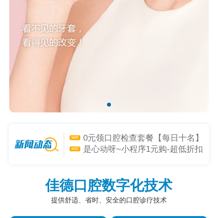
矫牙礼-喜迎新学年，开启专属礼
HOT
遇！
种植礼惊喜福利，助力落齿重
HOT
生！
0元领口腔检查套餐【每日十名】
HOT
是心动呀~小程序1元购-超低折扣
HOT
躲不掉！
佳德口腔数字化技术
提供舒适、省时、安全的口腔诊疗技术