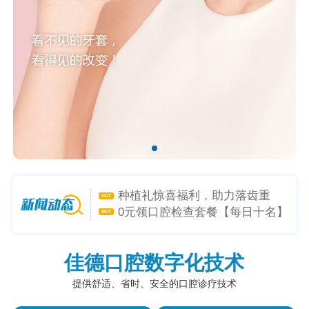
矫牙礼-喜迎新学年，开启专属礼
HOT
遇！
种植礼惊喜福利，助力落齿重
HOT
生！
0元领口腔检查套餐【每日十名】
HOT
是心动呀~小程序1元购-超低折扣
HOT
躲不掉！
佳德口腔数字化技术
提供舒适、省时、安全的口腔诊疗技术