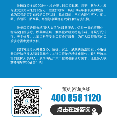
佳德口腔连锁2008年扎根合肥，以口腔临床、科研、教学人才和
专业资源为依托的专业化口腔医疗机构，历经10余年的积累和发展，
成为深得老百姓信赖的口腔品牌。截止目前，已在合肥包河区、蜀山
区、庐阳区、肥西县、阜阳颖泉区拥有六家口腔连锁机构。
佳德口腔连锁秉承“爱人如己”的服务理念，保持一贯的精细化、
标准化口腔诊疗。以美学正畸、数字化种植为特色专科，开展牙周治
疗、美学修复、儿童齿科等专业口腔诊疗服务，为广大口腔患者的口
腔诊疗需求提供便利。
我们将始终从患者舒心、便捷、安全、满意的角度出发，不断提
升口腔诊疗技术和服务标准，加强口腔治疗精细化操作，吸引经验丰
富的医师人员加入，从而满足广大口腔患者的诊疗需求，让更多人收
获美丽笑容和健康生活!
预约咨询热线