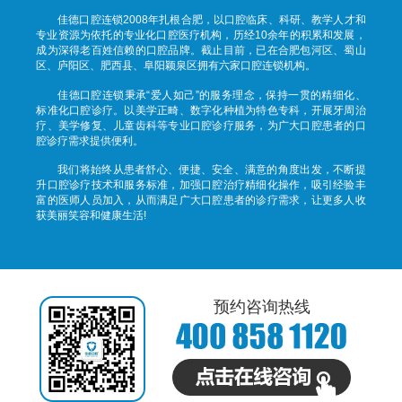
佳德口腔连锁2008年扎根合肥，以口腔临床、科研、教学人才和
专业资源为依托的专业化口腔医疗机构，历经10余年的积累和发展，
成为深得老百姓信赖的口腔品牌。截止目前，已在合肥包河区、蜀山
区、庐阳区、肥西县、阜阳颖泉区拥有六家口腔连锁机构。
佳德口腔连锁秉承“爱人如己”的服务理念，保持一贯的精细化、
标准化口腔诊疗。以美学正畸、数字化种植为特色专科，开展牙周治
疗、美学修复、儿童齿科等专业口腔诊疗服务，为广大口腔患者的口
腔诊疗需求提供便利。
我们将始终从患者舒心、便捷、安全、满意的角度出发，不断提
升口腔诊疗技术和服务标准，加强口腔治疗精细化操作，吸引经验丰
富的医师人员加入，从而满足广大口腔患者的诊疗需求，让更多人收
获美丽笑容和健康生活!
预约咨询热线