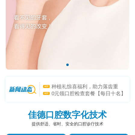
矫牙礼-喜迎新学年，开启专属礼
HOT
遇！
种植礼惊喜福利，助力落齿重
HOT
生！
0元领口腔检查套餐【每日十名】
HOT
是心动呀~小程序1元购-超低折扣
HOT
佳德口腔数字化技术
躲不掉！
提供舒适、省时、安全的口腔诊疗技术