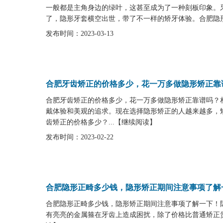
一般都是主角身边的绿叶，这甚至成为了一种刻板印象。
了，隐形牙套横空出世，带了不一样的矫牙体验。合肥隐形正
发布时间：2023-03-13
合肥牙齿矫正的价格多少，花一万多做隐形矫正靠
合肥牙齿矫正的价格多少，花一万多做隐形矫正靠谱吗？
戴体验和美观的追求。现在选择隐形矫正的人越来越多，
齿矫正的价格多少？...
【
继续阅读
】
发布时间：2023-02-22
合肥隐形正畸多少钱，隐形矫正期间注意事项了解
合肥隐形正畸多少钱，隐形矫正期间注意事项了解一下！
有亮亮的金属箍在牙齿上造成困扰，除了价格比普通矫正贵