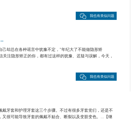
我也有类似问题
…
己却总在各种谣言中犹豫不定，"年纪大了不能做隐形矫
"相信关注隐形矫正的你，都有过这样的犹豫、迟疑与误解，今天，
我也有类似问题
戴牙套和护理牙套这三个步骤。不过有很多牙套党们，还是不
又很可能导致牙套的佩戴不贴合、断裂以及变脏变色。...
【
继