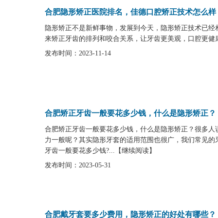
合肥隐形矫正医院排名，佳德口腔矫正技术怎么样
隐形矫正不是新鲜事物，发展到今天，隐形矫正技术已经
来矫正牙齿的排列和咬合关系，让牙齿更美观，口腔更健康
发布时间：2023-11-14
合肥矫正牙齿一般要花多少钱，什么是隐形矫正？
合肥矫正牙齿一般要花多少钱，什么是隐形矫正？很多人
力一般呢？其实隐形牙套的适用范围也很广，我们常见的
牙齿一般要花多少钱?...
【
继续阅读
】
发布时间：2023-05-31
合肥戴牙套要多少费用，隐形矫正的好处有哪些？