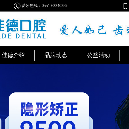
爱牙热线：0551-62240289
佳德介绍
品牌动态
公益活动