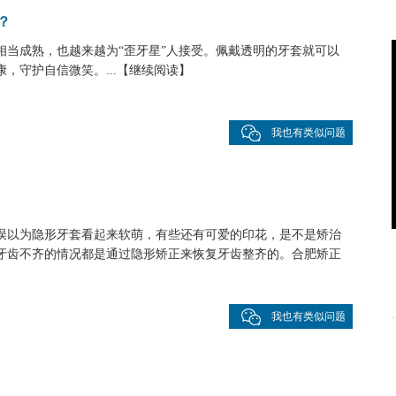
？
相当成熟，也越来越为“歪牙星”人接受。佩戴透明的牙套就可以
，守护自信微笑。...
【
继续阅读
】
我也有类似问题
误以为隐形牙套看起来软萌，有些还有可爱的印花，是不是矫治
牙齿不齐的情况都是通过隐形矫正来恢复牙齿整齐的。合肥矫正
我也有类似问题