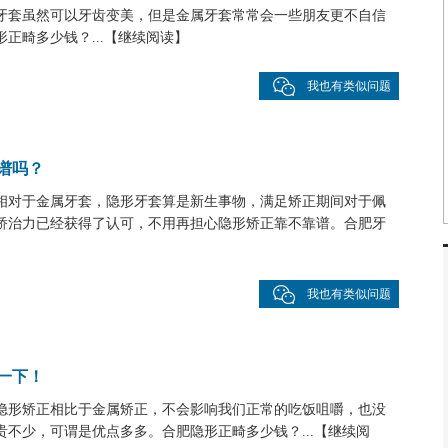
牙套虽然可以牙齿变美，但是金属牙套常常会一些朋友更不自信
畸多少钱？...
【
继续阅读
】
我也有类似问题
谱吗？
相对于金属牙套，隐形牙套算是新生事物，满足矫正期间对于佩
矫治力已经获得了认可，不用再担心隐形矫正靠不靠谱。合肥牙
我也有类似问题
一下！
隐形矫正相比于金属矫正，不会影响我们正常的吃饭咀嚼，也没
不少，可谓是优点多多。合肥隐形正畸多少钱？...
【
继续阅