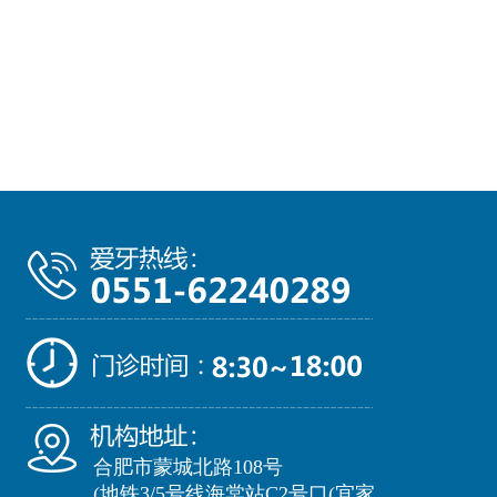
合肥市蒙城北路108号
(地铁3/5号线海棠站C2号口(宜家