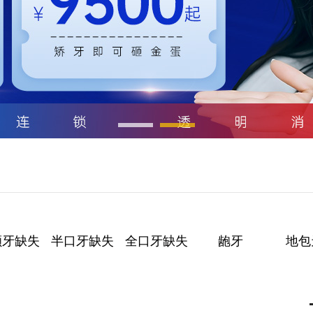
颗牙缺失
半口牙缺失
全口牙缺失
龅牙
地包