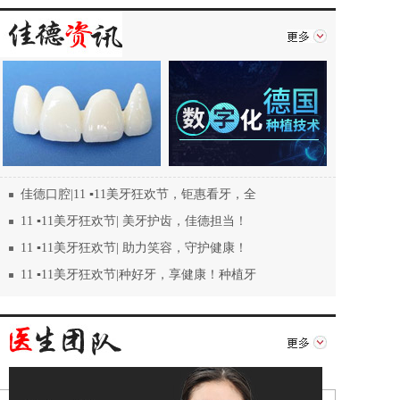
佳德口腔|11 ▪11美牙狂欢节，钜惠看牙，全
11 ▪11美牙狂欢节| 美牙护齿，佳德担当！
11 ▪11美牙狂欢节| 助力笑容，守护健康！
11 ▪11美牙狂欢节|种好牙，享健康！种植牙