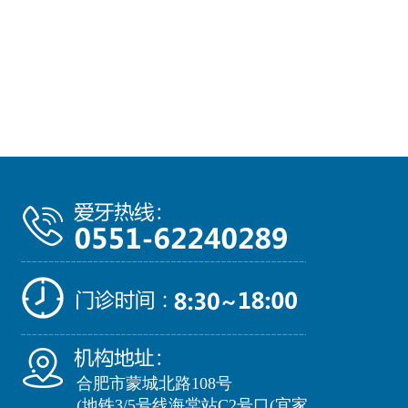
合肥市蒙城北路108号
(地铁3/5号线海棠站C2号口(宜家