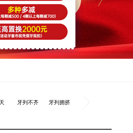
天
牙列不齐
牙列拥挤
牙齿前突
牙列稀疏