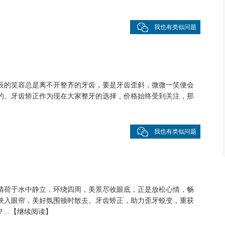
我也有类似问题
辰的笑容总是离不开整齐的牙齿，要是牙齿歪斜，微微一笑便会
的。牙齿矫正作为现在大家整牙的选择，价格始终受到关注，那
我也有类似问题
清荷于水中静立，环绕四周，美景尽收眼底，正是放松心情，畅
映入眼帘，美好氛围顿时散去。牙齿矫正，助力歪牙蜕变，重获
..
【
继续阅读
】