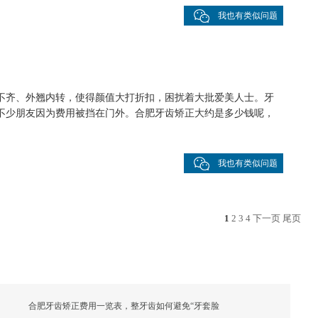
我也有类似问题
不齐、外翘内转，使得颜值大打折扣，困扰着大批爱美人士。牙
不少朋友因为费用被挡在门外。合肥牙齿矫正大约是多少钱呢，
我也有类似问题
1
2
3
4
下一页
尾页
合肥牙齿矫正费用一览表，整牙齿如何避免“牙套脸