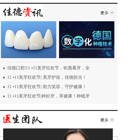
佳德口腔|11 ▪11美牙狂欢节，钜惠看牙，全
11 ▪11美牙狂欢节| 美牙护齿，佳德担当！
11 ▪11美牙狂欢节| 助力笑容，守护健康！
11 ▪11美牙狂欢节|种好牙，享健康！种植牙