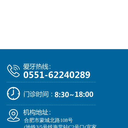
合肥市蒙城北路108号
(地铁3/5号线海棠站C2号口(宜家